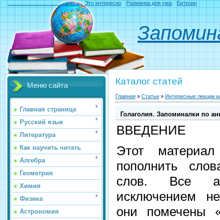
.................................................
Это интересно
Разминка для ума
Биткоин
Запомина
Каталог статей
Меню сайта
Главная
»
Статьи
»
Интересные лекции 
Главная страница
Голаголия. Запоминалки по ан
Русский язык
ВВЕДЕНИЕ
Литература
Этот материа
Как научить читать
Алгебра
пополнить слов
Геометрия
слов. Все ан
Химия
исключением не
Физика
они помечены «
Астрономия