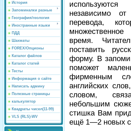
используются
История
Запоминалки разные
независимо от 
География/геология
перевода, ко
Иностранные языки
множественно
ПДД
время. Читате
Шахматы
поставить русс
FOREX/Опционы
Каталог файлов
форму. В запоми
Каталог статей
поможет мале
Тесты
фирменным сл
Информация о сайте
английских слов
Написать админу
словом, свя
Полезные страницы
калькулятор
небольшим сюже
Квадраты чисел(11-99)
стишка Вам прид
VLS (RLS)-WV
ещё 1—2 новых с