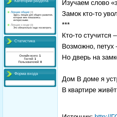
Категории раздела
Изучаем слово «за
Замок кто-то уволо
Лекции общие
[3]
Здесь лекции для общего развития,
которые мне показались
интересными.
***
Лекции о воде
[0]
Это обязательно надо посмотреть
Кто-то стучится –
Статистика
Возможно, петух 
Но дверь на замке
Онлайн всего:
1
Гостей:
1
Пользователей:
0
Форма входа
Дом В доме я уст
В квартире живёт
Источник
:
http:/